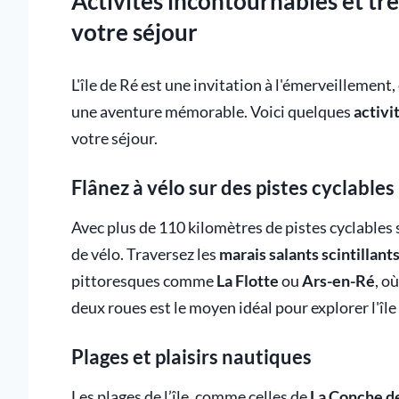
Activités incontournables et tré
votre séjour
L'île de Ré est une invitation à l'émerveillemen
une aventure mémorable. Voici quelques
activi
votre séjour.
Flânez à vélo sur des pistes cyclables
Avec plus de 110 kilomètres de pistes cyclables s
de vélo. Traversez les
marais salants scintillant
pittoresques comme
La Flotte
ou
Ars-en-Ré
, o
deux roues est le moyen idéal pour explorer l'île
Plages et plaisirs nautiques
Les plages de l’île, comme celles de
La Conche d