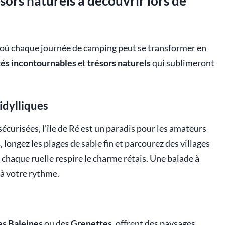
sors naturels à découvrir lors de
t, où chaque journée de camping peut se transformer en
tés incontournables
et
trésors naturels
qui sublimeront
 idylliques
écurisées, l’île de Ré est un paradis pour les amateurs
s
, longez les plages de sable fin et parcourez des villages
ù chaque ruelle respire le charme rétais. Une balade à
 à votre rythme.
es Baleines
ou des
Grenettes
, offrent des paysages