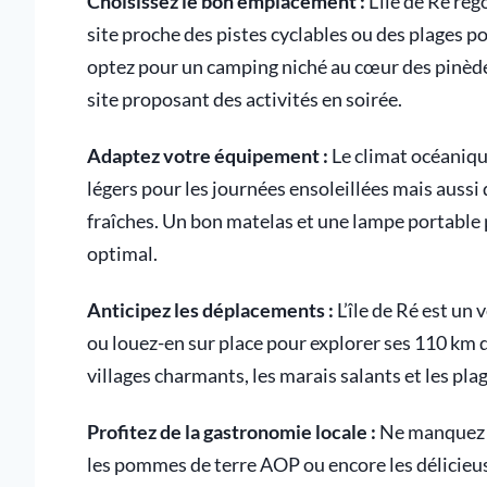
Choisissez le bon emplacement :
L’île de Ré re
site proche des pistes cyclables ou des plages p
optez pour un camping niché au cœur des pinède
site proposant des activités en soirée.
Adaptez votre équipement :
Le climat océanique
légers pour les journées ensoleillées mais aussi
fraîches. Un bon matelas et une lampe portable 
optimal.
Anticipez les déplacements :
L’île de Ré est un 
ou louez-en sur place pour explorer ses 110 km d
villages charmants, les marais salants et les pla
Profitez de la gastronomie locale :
Ne manquez pa
les pommes de terre AOP ou encore les délicieu