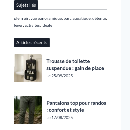
Sujets liés
,
,
,
,
plein air
vue panoramique
parc aquatique
détente
,
,
léger
activités
idéale
Articles récents
Trousse de toilette
suspendue : gain de place
Le 25/09/2025
Pantalons top pour randos
: confort et style
Le 17/08/2025