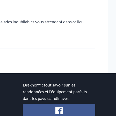
alades inoubliables vous attendent dans ce lieu
Dreknor.fr : tout savoir sur les
randonnées et l'équipement parfaits
dans les pays scandinaves.