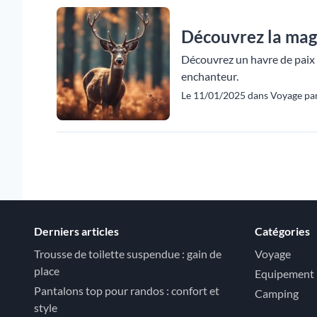
Découvrez la magi
Découvrez un havre de paix 
enchanteur.
Le 11/01/2025 dans Voyage par
Derniers articles
Catégories
Trousse de toilette suspendue : gain de
Voyage
place
Equipement
Pantalons top pour randos : confort et
Camping
style