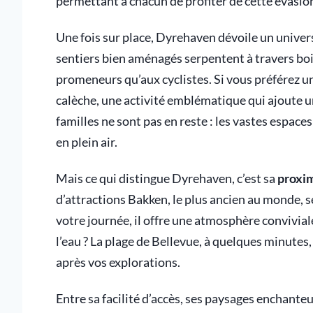
permettant à chacun de profiter de cette évasio
Une fois sur place, Dyrehaven dévoile un univer
sentiers bien aménagés serpentent à travers bois
promeneurs qu’aux cyclistes. Si vous préférez u
calèche, une activité emblématique qui ajoute u
familles ne sont pas en reste : les vastes espace
en plein air.
Mais ce qui distingue Dyrehaven, c’est sa
proxim
d’attractions Bakken, le plus ancien au monde, s
votre journée, il offre une atmosphère convivia
l’eau ? La plage de Bellevue, à quelques minutes
après vos explorations.
Entre sa facilité d’accès, ses paysages enchante